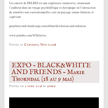
Un concert de DELREI est une expérience immersive, emmenant
l’auditeur dans un voyage psychédélique et dystopique où l’interaction
de sonorités non conventionnelles crée un paysage sonore futuriste et
captivant.
projektrecords.bandcamp.com/album/desolation-and-radiation
www.youtube.com/@Delreixx
Posted in
Concerts
,
Non classé
EXPO – BLACK&WHITE
AND FRIENDS – Marie
Thorndal (18 au 9 mai)
Posted on
2 avril 2026
by
admin