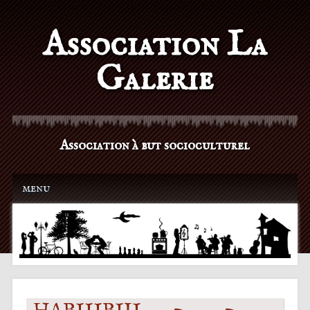
Association La
Galerie
Association à but socioculturel
Main menu
Skip to content
menu