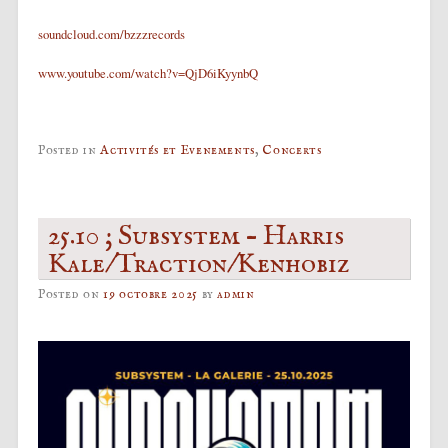
soundcloud.com/bzzzrecords
www.youtube.com/watch?v=QjD6iKyynbQ
Posted in
Activités et Evenements
,
Concerts
25.10 ; Subsystem – Harris
Kale/Traction/Kenhobiz
Posted on
19 octobre 2025
by
admin