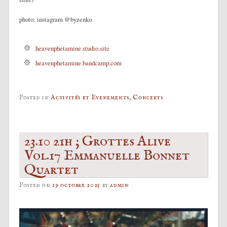
photo; instagram @byzenko
heavenphetamine.studio.site
heavenphetamine.bandcamp.com
Posted in
Activités et Evenements
,
Concerts
23.10 21h ; Grottes Alive
Vol.17 Emmanuelle Bonnet
Quartet
Posted on
19 octobre 2025
by
admin