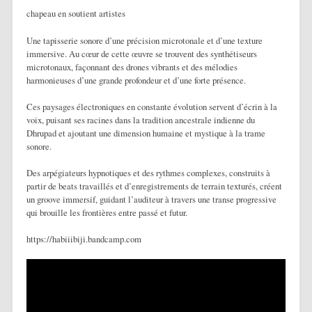
chapeau en soutient artistes
Une tapisserie sonore d’une précision microtonale et d’une texture
immersive. Au cœur de cette œuvre se trouvent des synthétiseurs
microtonaux, façonnant des drones vibrants et des mélodies
harmonieuses d’une grande profondeur et d’une forte présence.
Ces paysages électroniques en constante évolution servent d’écrin à la
voix, puisant ses racines dans la tradition ancestrale indienne du
Dhrupad et ajoutant une dimension humaine et mystique à la trame
sonore.
Des arpégiateurs hypnotiques et des rythmes complexes, construits à
partir de beats travaillés et d’enregistrements de terrain texturés, créent
un groove immersif, guidant l’auditeur à travers une transe progressive
qui brouille les frontières entre passé et futur.
https://habiiibiji.bandcamp.com