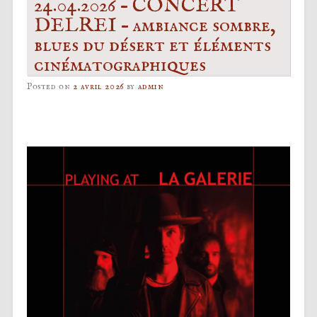
24.04.2026 – CONCERT
DELREI – ambiance sombre,
blues du désert et éléments
cinématographiques
Posted on
2 avril 2026
by
admin