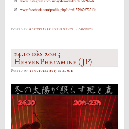
www.instagram.com/subsystemswitzerland/?hl=fr
www.facebook.com/profile.php?id=61579626722134
Posted in
Activités et Evenements
,
Concerts
24.10 dès 20h ;
HeavenPhetamine (JP)
Posted on
19 octobre 2025
by
admin