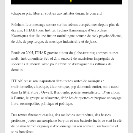
(chapeau prix libre en soutien aux artistes durant le concert)
Prêchant leur message sonore sur les scènes européennes depuis plus de
dix ans, ITHAK (pour Institut Techno Harmonique d’Accordage
Kosmique) distille une fusion multilingue nourrie de rock psychédélique,
de dub, de pop turque, de musique industrielle et de jazz.
Fondé en 2005, ITHAK gravite autour du globe-trotteur, compositeur et
multi-instrumentiste Seb el Zin, entouré de musiciens imprégnés de
sonorités du monde, avec pour ambition d’imaginer les rythmes de
demain.
ITHAK puise son inspiration dans toutes sortes de musiques :
traditionnelle, classique, électronique, pop du monde entier, mais aussi
dans la littérature : Orwell, Burroughs, poésie surréaliste… D’un album
à l’autre, le groupe se réinvente, défie les étiquettes et propose un voyage
libre, cosmopolite, politique et poétique.
Des textes finement ciselés, des mélodies inattendues, des basses
profondes jouées au saxophone baryton et une batterie incisive sont la clé
de ce maelström organique d’où émerge un son nouveau, inclassable et
sans frontières.