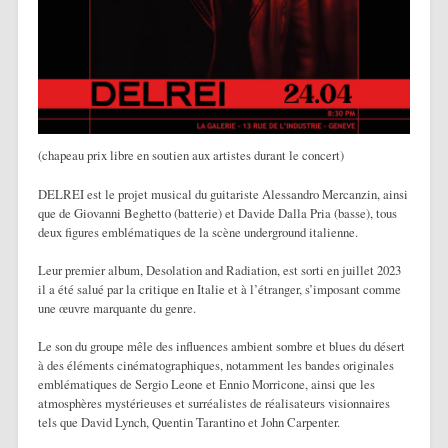
(chapeau prix libre en soutien aux artistes durant le concert)
DELREI est le projet musical du guitariste Alessandro Mercanzin, ainsi
que de Giovanni Beghetto (batterie) et Davide Dalla Pria (basse), tous
deux figures emblématiques de la scène underground italienne.
Leur premier album, Desolation and Radiation, est sorti en juillet 2023
il a été salué par la critique en Italie et à l’étranger, s’imposant comme
une œuvre marquante du genre.
Le son du groupe mêle des influences ambient sombre et blues du désert
à des éléments cinématographiques, notamment les bandes originales
emblématiques de Sergio Leone et Ennio Morricone, ainsi que les
atmosphères mystérieuses et surréalistes de réalisateurs visionnaires
tels que David Lynch, Quentin Tarantino et John Carpenter.