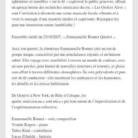
éphémères et sensibles « sur le fil » captivent le public genevois, offrant
un aperçu intime des recherches musicales du cru. « Les Grottes Alive »
sont l’invitation à découvrir une scène musicale locale vibrante et à
vivre la musique d’une manière inédite et captivante. Rejoignez-les
pour une immersion sonore inoubliable !
Ensemble inédit du 23/10/2025 : « Emmanuelle Bonnet Quartet »
Avec son quartet, la chanteuse Emmanuelle Bonnet crée un son de
groupe unique, caractérisé par une nonchalance enjouée et un humour
subtil. Elle voyage avec sensibilité à travers un monde de couleurs, avec
ou sans paroles, pour former de nouvelles structures et textures, et glisse
sans effort à travers différentes atmosphères. Sa voix polyvalente et pure
sert de fil conducteur : elle maintient les ambiances et les harmonies,
les démêle et les retisse habilement.
De Genève à New York, de Bâle à Cologne, les
quatre musicien.ne.s sont uni.e.s par leur amour de l’improvisation et de
l’expérimentation collective.
Emmanuelle Bonnet – voix, composition
Yvonne Rogers – piano
Tabea Kind – contrebasse
Lucas Zibulski – batterie