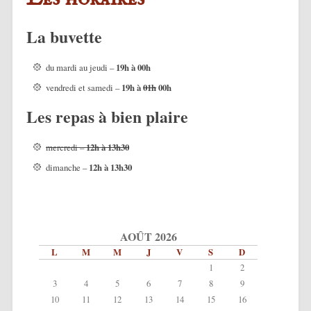
La buvette
du mardi au jeudi –
19h à 00h
vendredi et samedi –
19
h à
01h
00h
Les repas à bien plaire
mercredi –
12h à 13h30
dimanche –
12h à 13h30
AOÛT 2026
L
M
M
J
V
S
D
1
2
3
4
5
6
7
8
9
10
11
12
13
14
15
16