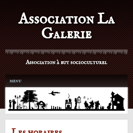
Association La
Galerie
Association à but socioculturel
Main menu
Skip to content
menu
Les horaires