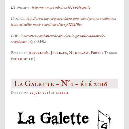
L’événement:
http://www.preenbulle.ch/118/Hyggelig
L’Article:
http://www.tdg.ch/geneve/actu-genevoise/grottes-combattent-
froid-grisaille-mode-scandinave/story/12321910
PDF:
les-grottes-combattent-le-froid-et-la-grisaille-a-la-mode-
scandinave-tdg
(~350kb)
Posted in
Actualités
,
Journaux
,
Non classé
,
Photos
Tagged
Pré en bulle
|
La Galette – N°1 – été 2016
Posted on
22 juin 2016
by
galerie