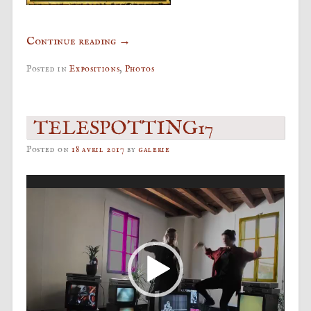
Continue reading
→
Posted in
Expositions
,
Photos
TELESPOTTING17
Posted on
18 avril 2017
by
galerie
Lecteur
vidéo