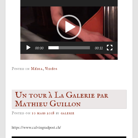
Lecteur
vidéo
00:00
00:11
Posted in
Média
,
Vidéos
Un tour à La Galerie par
Mathieu Guillon
Posted on
10 mars 2018
by
galerie
https://www.calvingradpost.ch/