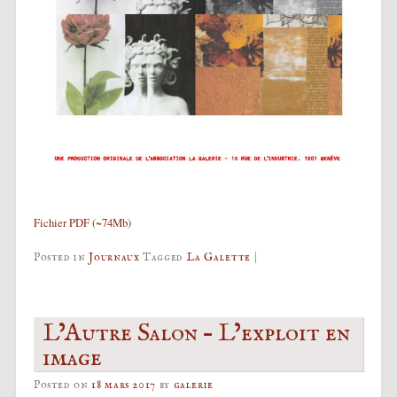
Fichier PDF (~74Mb)
Posted in
Journaux
Tagged
La Galette
|
L’Autre Salon – L’exploit en
image
Posted on
18 mars 2017
by
galerie