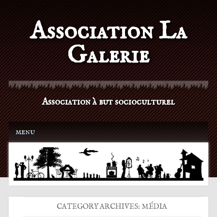
Association La
Galerie
Association à but socioculturel
Main menu
Skip to content
menu
CATEGORY ARCHIVES:
MÉDIA