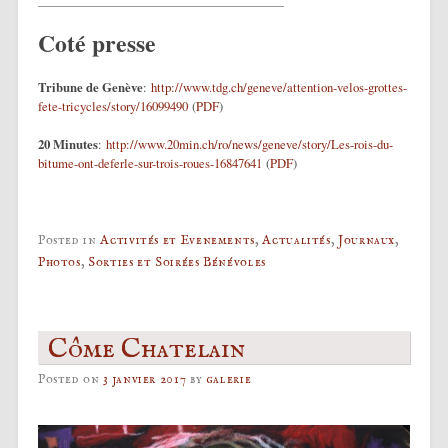
Coté presse
Tribune de Genève
:
http://www.tdg.ch/geneve/attention-velos-grottes-
fete-tricycles/story/16099490
(
PDF
)
20 Minutes
:
http://www.20min.ch/ro/news/geneve/story/Les-rois-du-
bitume-ont-deferle-sur-trois-roues-16847641
(
PDF
)
Posted in
Activités et Evenements
,
Actualités
,
Journaux
,
Photos
,
Sorties et Soirées Bénévoles
Côme Chatelain
Posted on
3 janvier 2017
by
galerie