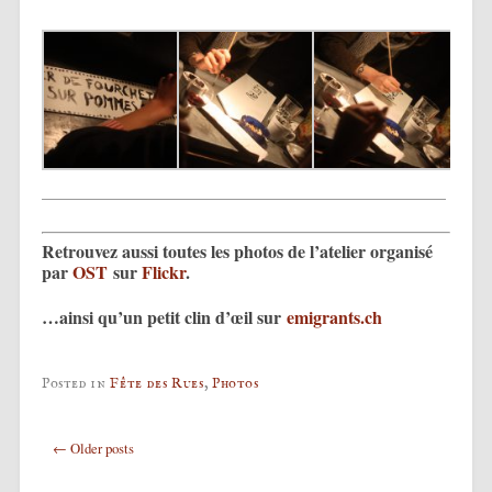
Retrouvez aussi toutes les photos de l’atelier organisé
par
OST
sur
Flickr
.
…ainsi qu’un petit clin d’œil sur
emigrants.ch
Posted in
Fête des Rues
,
Photos
Post navigation
←
Older posts