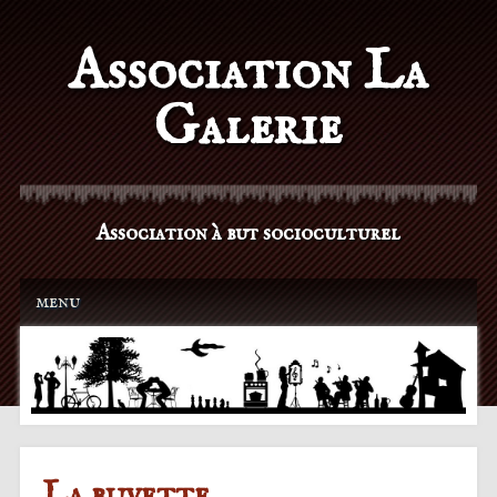
Association La
Galerie
Association à but socioculturel
Main menu
Skip to content
menu
La buvette