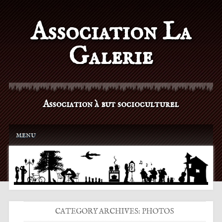
Association La
Galerie
Association à but socioculturel
Main menu
Skip to content
menu
CATEGORY ARCHIVES:
PHOTOS