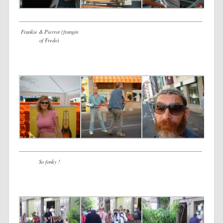
Frankie & Pierrot (frangin
of Fredo)
So fonky !