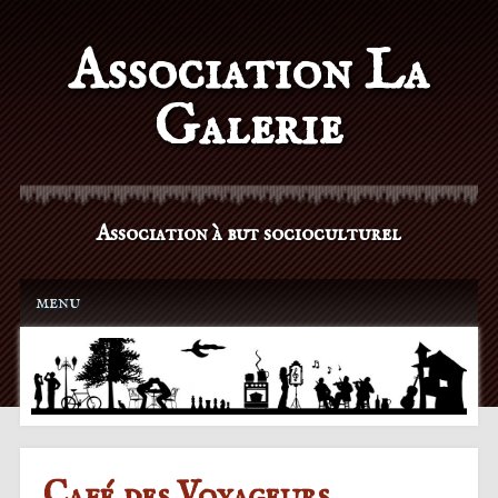
Association La
Galerie
Association à but socioculturel
Main menu
Skip to content
menu
Café des Voyageurs