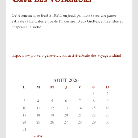
Cet événement se tient à 18h45, un jeudi par mois (avec une pause
estivale) à La Galerie, rue de l’Industrie 13 aux Grottes, entrée libre et
chapeau à la sortie.
http://www.pro-velo-geneve.ch/nos-activites/cafe-des-voyageurs.html
AOÛT 2026
L
M
M
J
V
S
D
1
2
3
4
5
6
7
8
9
10
11
12
13
14
15
16
17
18
19
20
21
22
23
24
25
26
27
28
29
30
31
« Avr