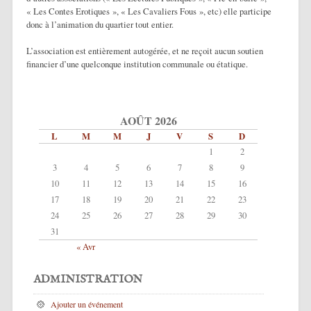
« Les Contes Erotiques », « Les Cavaliers Fous », etc) elle participe
donc à l’animation du quartier tout entier.
L’association est entièrement autogérée, et ne reçoit aucun soutien
financier d’une quelconque institution communale ou étatique.
AOÛT 2026
L
M
M
J
V
S
D
1
2
3
4
5
6
7
8
9
10
11
12
13
14
15
16
17
18
19
20
21
22
23
24
25
26
27
28
29
30
31
« Avr
ADMINISTRATION
Ajouter un événement