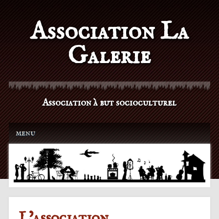
Association La
Galerie
Association à but socioculturel
Main menu
Skip to content
menu
L’association