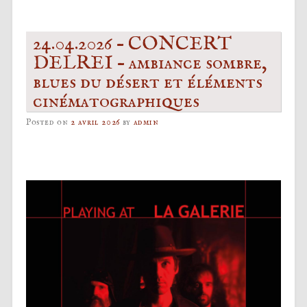
24.04.2026 – CONCERT
DELREI – ambiance sombre,
blues du désert et éléments
cinématographiques
Posted on
2 avril 2026
by
admin