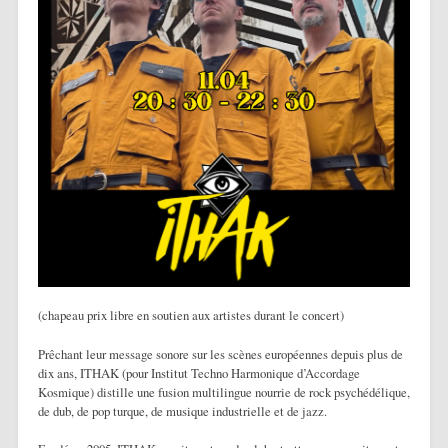
(chapeau prix libre en soutien aux artistes durant le concert)
Prêchant leur message sonore sur les scènes européennes depuis plus de
dix ans, ITHAK (pour Institut Techno Harmonique d’Accordage
Kosmique) distille une fusion multilingue nourrie de rock psychédélique,
de dub, de pop turque, de musique industrielle et de jazz.