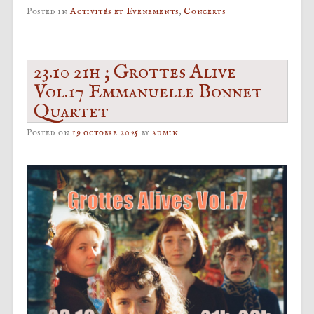
Posted in
Activités et Evenements
,
Concerts
23.10 21h ; Grottes Alive
Vol.17 Emmanuelle Bonnet
Quartet
Posted on
19 octobre 2025
by
admin