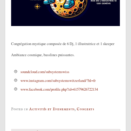
Congrégation mystique composée de 6 Dj, 1 illustratrice et 1 skeeper
Ambiance cosmique, basslines puissantes.
soundcloud.com/subsystemswiss
www.instagram.com/subsystemswitzerland/?hl=fr
www.facebook.com/profile.php?id=61579626722134
Posted in
Activités et Evenements
,
Concerts