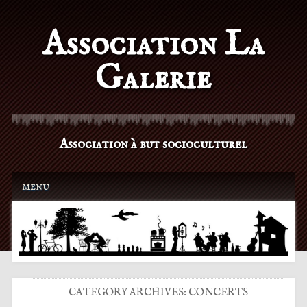
Association La
Galerie
Association à but socioculturel
Main menu
Skip to content
menu
CATEGORY ARCHIVES:
CONCERTS