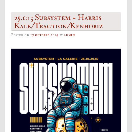
25.10 ; Subsystem – Harris
Kale/Traction/Kenhobiz
Posted on
19 octobre 2025
by
admin