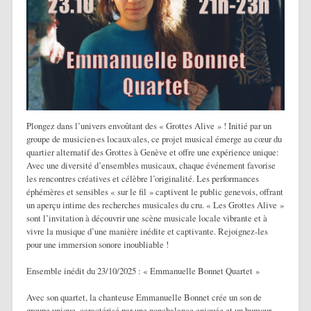
Plongez dans l’univers envoûtant des « Grottes Alive » ! Initié par un
groupe de musicien·es locaux·ales, ce projet musical émerge au cœur du
quartier alternatif des Grottes à Genève et offre une expérience unique:
Avec une diversité d’ensembles musicaux, chaque événement favorise
les rencontres créatives et célèbre l’originalité. Les performances
éphémères et sensibles « sur le fil » captivent le public genevois, offrant
un aperçu intime des recherches musicales du cru. « Les Grottes Alive »
sont l’invitation à découvrir une scène musicale locale vibrante et à
vivre la musique d’une manière inédite et captivante. Rejoignez-les
pour une immersion sonore inoubliable !
Ensemble inédit du 23/10/2025 : « Emmanuelle Bonnet Quartet »
Avec son quartet, la chanteuse Emmanuelle Bonnet crée un son de
groupe unique, caractérisé par une nonchalance enjouée et un humour