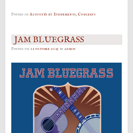
Posted in
Activités et Evenements
,
Concerts
JAM BLUEGRASS
Posted on
12 octobre 2025
by
admin