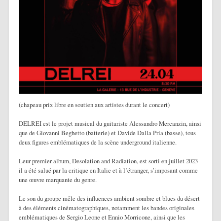
(chapeau prix libre en soutien aux artistes durant le concert)
DELREI est le projet musical du guitariste Alessandro Mercanzin, ainsi
que de Giovanni Beghetto (batterie) et Davide Dalla Pria (basse), tous
deux figures emblématiques de la scène underground italienne.
Leur premier album, Desolation and Radiation, est sorti en juillet 2023
il a été salué par la critique en Italie et à l’étranger, s’imposant comme
une œuvre marquante du genre.
Le son du groupe mêle des influences ambient sombre et blues du désert
à des éléments cinématographiques, notamment les bandes originales
emblématiques de Sergio Leone et Ennio Morricone, ainsi que les