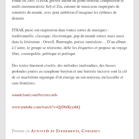
Fondé en 2005, ITHAK gravite autour du globe-trotteur, compositeur et
multi-instrumentiste Seb el Zin, entouré de musiciens imprégnés de
sonorités du monde, avec pour ambition d’imaginer les rythmes de
demain.
ITHAK puise son inspiration dans toutes sortes de musiques :
traditionnelle, classique, électronique, pop du monde entier, mais aussi
dans la littérature : Orwell, Burroughs, poésie surréaliste… D’un album
à l’autre, le groupe se réinvente, défie les étiquettes et propose un voyage
libre, cosmopolite, politique et poétique.
Des textes finement ciselés, des mélodies inattendues, des basses
profondes jouées au saxophone baryton et une batterie incisive sont la clé
de ce maelström organique d’où émerge un son nouveau, inclassable et
sans frontières.
soundcloud.com/bzzzrecords
www.youtube.com/watch?v=QjD6iKyynbQ
Posted in
Activités et Evenements
,
Concerts