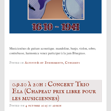
Musicien/nes de guitare acoustique. mandoline, banjo, violon, sobro,
contrebasse, harmonica venez participer à la jam Bluegrass.
Posted in
Activités et Evenements
,
Concerts
0.9.10 à 20h : Concert Trio
Ela (Chapeau prix libre pour
les musiciennes)
Posted on
4 octobre 2025
by
admin