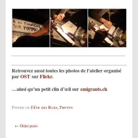
Retrouvez aussi toutes les photos de l’atelier organisé
par
OST
sur
Flickr
.
…ainsi qu’un petit clin d’œil sur
emigrants.ch
Posted in
Fête des Rues
,
Photos
Post navigation
←
Older posts