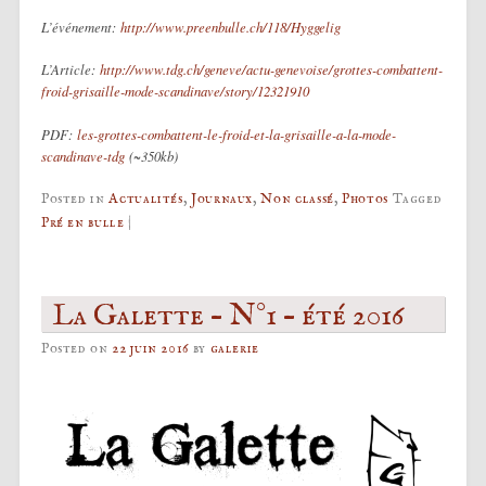
L’événement:
http://www.preenbulle.ch/118/Hyggelig
L’Article:
http://www.tdg.ch/geneve/actu-genevoise/grottes-combattent-
froid-grisaille-mode-scandinave/story/12321910
PDF:
les-grottes-combattent-le-froid-et-la-grisaille-a-la-mode-
scandinave-tdg
(~350kb)
Posted in
Actualités
,
Journaux
,
Non classé
,
Photos
Tagged
Pré en bulle
|
La Galette – N°1 – été 2016
Posted on
22 juin 2016
by
galerie