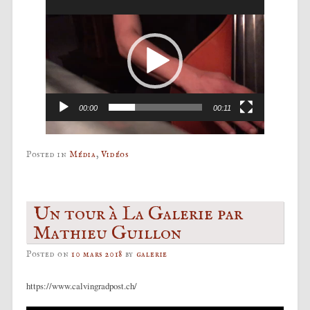
Lecteur
vidéo
00:00
00:11
Posted in
Média
,
Vidéos
Un tour à La Galerie par
Mathieu Guillon
Posted on
10 mars 2018
by
galerie
https://www.calvingradpost.ch/