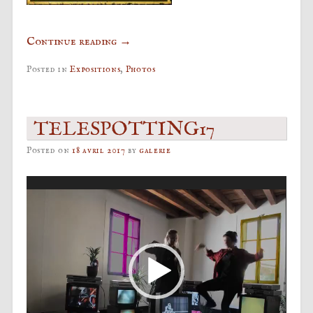
Continue reading
→
Posted in
Expositions
,
Photos
TELESPOTTING17
Posted on
18 avril 2017
by
galerie
Lecteur
vidéo