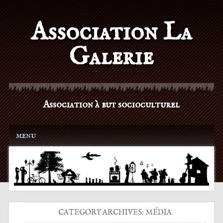
Association La
Galerie
Association à but socioculturel
Main menu
Skip to content
menu
CATEGORY ARCHIVES:
MÉDIA