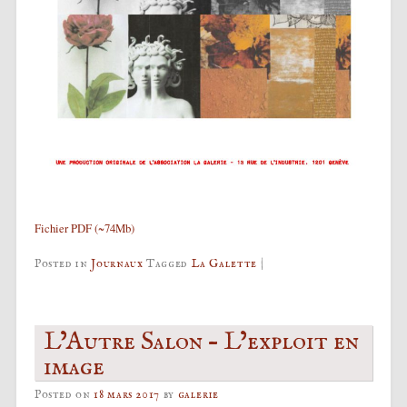
Fichier PDF (~74Mb)
Posted in
Journaux
Tagged
La Galette
|
L’Autre Salon – L’exploit en
image
Posted on
18 mars 2017
by
galerie