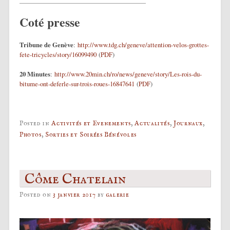
Coté presse
Tribune de Genève
:
http://www.tdg.ch/geneve/attention-velos-grottes-
fete-tricycles/story/16099490
(
PDF
)
20 Minutes
:
http://www.20min.ch/ro/news/geneve/story/Les-rois-du-
bitume-ont-deferle-sur-trois-roues-16847641
(
PDF
)
Posted in
Activités et Evenements
,
Actualités
,
Journaux
,
Photos
,
Sorties et Soirées Bénévoles
Côme Chatelain
Posted on
3 janvier 2017
by
galerie