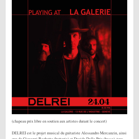
(chapeau prix libre en soutien aux artistes durant le concert)
DELREI est le projet musical du guitariste Alessandro Mercanzin, ainsi
que de Giovanni Beghetto (batterie) et Davide Dalla Pria (basse), tous