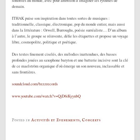
sonorités du monde, avec pour ambition d’imaginer les rythmes de
demain.
ITHAK puise son inspiration dans toutes sortes de musiques :
traditionnelle, classique, électronique, pop du monde entier, mais aussi
dans la littérature : Orwell, Burroughs, poésie surréaliste… D’un album
à l’autre, le groupe se réinvente, défie les étiquettes et propose un voyage
libre, cosmopolite, politique et poétique.
Des textes finement ciselés, des mélodies inattendues, des basses
profondes jouées au saxophone baryton et une batterie incisive sont la clé
de ce maelström organique d’où émerge un son nouveau, inclassable et
sans frontières.
soundcloud.com/bzzzrecords
www.youtube.com/watch?v=QjD6iKyynbQ
Posted in
Activités et Evenements
,
Concerts