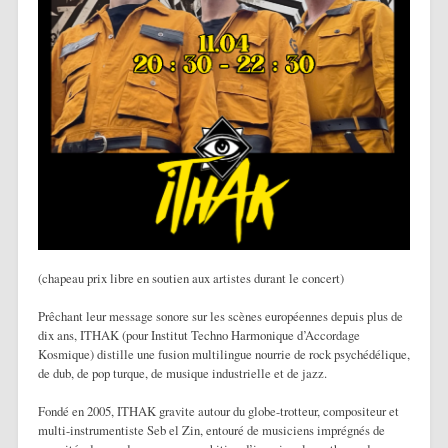
(chapeau prix libre en soutien aux artistes durant le concert)
Prêchant leur message sonore sur les scènes européennes depuis plus de
dix ans, ITHAK (pour Institut Techno Harmonique d’Accordage
Kosmique) distille une fusion multilingue nourrie de rock psychédélique,
de dub, de pop turque, de musique industrielle et de jazz.
Fondé en 2005, ITHAK gravite autour du globe-trotteur, compositeur et
multi-instrumentiste Seb el Zin, entouré de musiciens imprégnés de