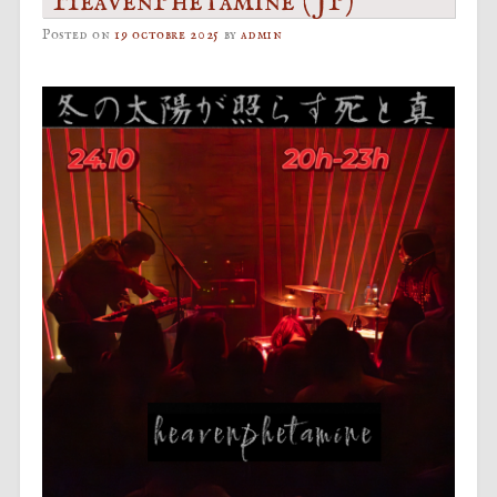
HeavenPhetamine (JP)
Posted on
19 octobre 2025
by
admin