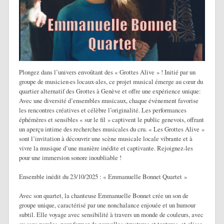
Plongez dans l’univers envoûtant des « Grottes Alive » ! Initié par un
groupe de musicien·es locaux·ales, ce projet musical émerge au cœur du
quartier alternatif des Grottes à Genève et offre une expérience unique:
Avec une diversité d’ensembles musicaux, chaque événement favorise
les rencontres créatives et célèbre l’originalité. Les performances
éphémères et sensibles « sur le fil » captivent le public genevois, offrant
un aperçu intime des recherches musicales du cru. « Les Grottes Alive »
sont l’invitation à découvrir une scène musicale locale vibrante et à
vivre la musique d’une manière inédite et captivante. Rejoignez-les
pour une immersion sonore inoubliable !
Ensemble inédit du 23/10/2025 : « Emmanuelle Bonnet Quartet »
Avec son quartet, la chanteuse Emmanuelle Bonnet crée un son de
groupe unique, caractérisé par une nonchalance enjouée et un humour
subtil. Elle voyage avec sensibilité à travers un monde de couleurs, avec
ou sans paroles, pour former de nouvelles structures et textures, et glisse