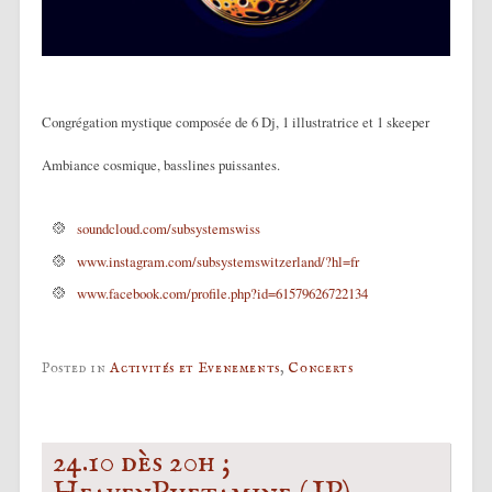
Congrégation mystique composée de 6 Dj, 1 illustratrice et 1 skeeper
Ambiance cosmique, basslines puissantes.
soundcloud.com/subsystemswiss
www.instagram.com/subsystemswitzerland/?hl=fr
www.facebook.com/profile.php?id=61579626722134
Posted in
Activités et Evenements
,
Concerts
24.10 dès 20h ;