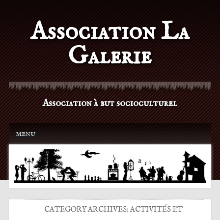
Association La
Galerie
Association à but socioculturel
Main menu
Skip to content
menu
CATEGORY ARCHIVES:
ACTIVITÉS ET