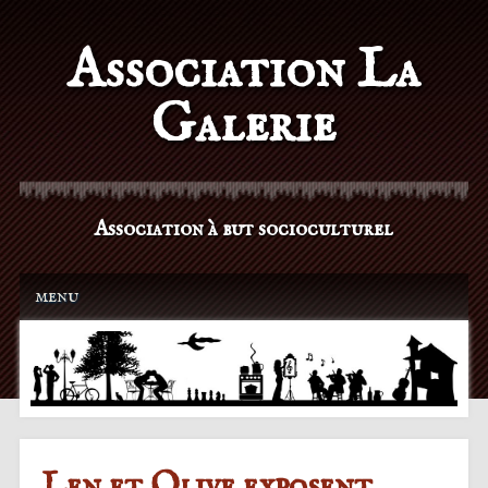
Association La
Galerie
Association à but socioculturel
Main menu
Skip to content
menu
Len et Olive exposent