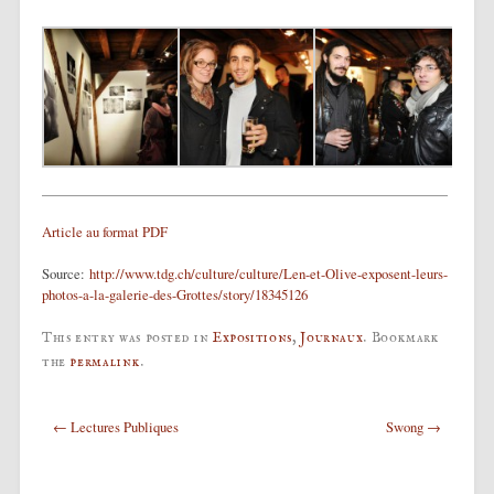
Article au format PDF
Source:
http://www.tdg.ch/culture/culture/Len-et-Olive-exposent-leurs-
photos-a-la-galerie-des-Grottes/story/18345126
This entry was posted in
Expositions
,
Journaux
. Bookmark
the
permalink
.
Post navigation
←
Lectures Publiques
Swong
→