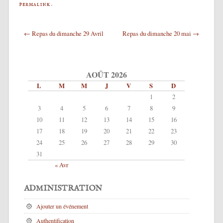
permalink
.
Post navigation
←
Repas du dimanche 29 Avril
Repas du dimanche 20 mai
→
AOÛT 2026
L
M
M
J
V
S
D
1
2
3
4
5
6
7
8
9
10
11
12
13
14
15
16
17
18
19
20
21
22
23
24
25
26
27
28
29
30
31
« Avr
ADMINISTRATION
Ajouter un événement
Authentification