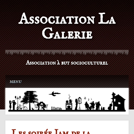
Association La
Galerie
Association à but socioculturel
Main menu
Skip to content
menu
Les soirée Jam de la