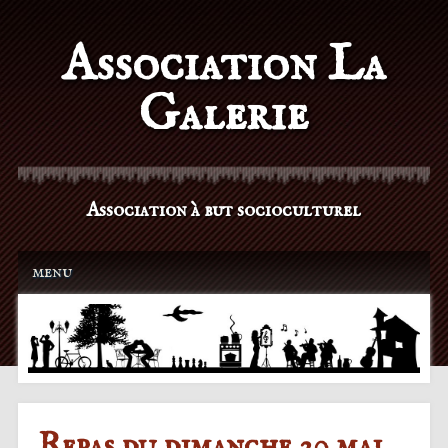
Association La
Galerie
Association à but socioculturel
Main menu
Skip to content
menu
Repas du dimanche 20 mai