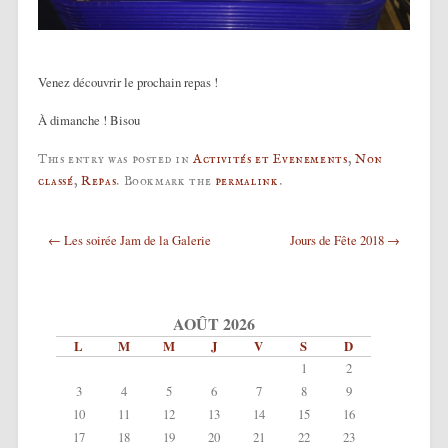
Venez découvrir le prochain repas !
À dimanche ! Bisou
This entry was posted in
Activités et Evenements
,
Non
classé
,
Repas
. Bookmark the
permalink
.
Post navigation
←
Les soirée Jam de la Galerie
Jours de Fête 2018
→
AOÛT 2026
L
M
M
J
V
S
D
1
2
3
4
5
6
7
8
9
10
11
12
13
14
15
16
17
18
19
20
21
22
23