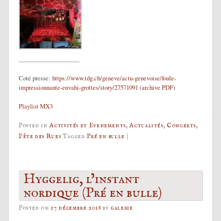
Coté presse:
https://www.tdg.ch/geneve/actu-genevoise/foule-
impressionnante-envahi-grottes/story/27571091
(
archive PDF
)
Playlist MX3
Posted in
Activités et Evenements
,
Actualités
,
Concerts
,
Fête des Rues
Tagged
Pré en bulle
|
Hyggelig, l’instant
nordique (Pré en bulle)
Posted on
17 décembre 2016
by
galerie