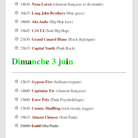
14h30:
Nyna Loren
(chanson française et du monde)
16h15:
Long John Brothers
(blue grass)
18h00:
Akt-Ando
(Hip Hop Jazz)
19h45:
C.O.T.I
(Soul Hip Hop)
21h30:
Grand Canard Blanc
(Rock déglingué)
23h15:
Capital Youth
(Punk Rock)
D
i
m
a
n
c
h
e
3
j
u
i
n
12h15:
Gypson Five
(balkano-tzigane)
14h00:
Capitaine Etc
(chanson française)
15h00:
Ester Poly
(Punk Psychédélique)
17h30:
Cosmic Shuffling
(rock steady, reggae)
19h15:
Almost Chinese
(Soul Funk)
21h00:
Lodd
(Ska Punk)