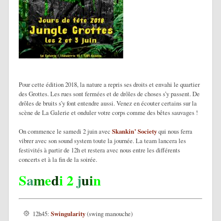
Pour cette édition 2018, la nature a repris ses droits et envahi le quartier
des Grottes. Les rues sont fermées et de drôles de choses s’y passent. De
drôles de bruits s’y font entendre aussi. Venez en écouter certains sur la
scène de La Galerie et onduler votre corps comme des bêtes sauvages !
On commence le samedi 2 juin avec
Skankin’ Society
qui nous ferra
vibrer avec son sound system toute la journée. La team lancera les
festivités à partir de 12h et restera avec nous entre les différents
concerts et à la fin de la soirée.
S
a
m
e
d
i 2
j
u
i
n
12h45:
Swingularity
(swing manouche)