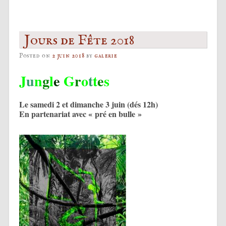
Post navigation
Jours de Fête 2018
Posted on
2 juin 2018
by
galerie
J
u
n
g
l
e
G
r
o
t
t
e
s
Le samedi 2 et dimanche 3 juin (dés 12h)
En partenariat avec « pré en bulle »