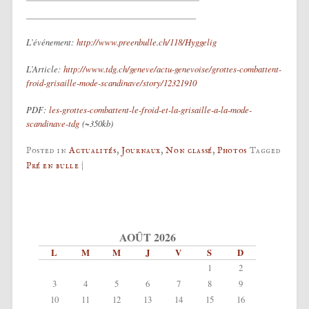
L’événement:
http://www.preenbulle.ch/118/Hyggelig
L’Article:
http://www.tdg.ch/geneve/actu-genevoise/grottes-combattent-
froid-grisaille-mode-scandinave/story/12321910
PDF:
les-grottes-combattent-le-froid-et-la-grisaille-a-la-mode-
scandinave-tdg
(~350kb)
Posted in
Actualités
,
Journaux
,
Non classé
,
Photos
Tagged
Pré en bulle
|
Post navigation
AOÛT 2026
L
M
M
J
V
S
D
1
2
3
4
5
6
7
8
9
10
11
12
13
14
15
16