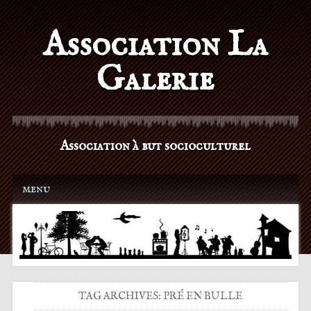
Association La
Galerie
Association à but socioculturel
Main menu
Skip to content
menu
TAG ARCHIVES:
PRÉ EN BULLE